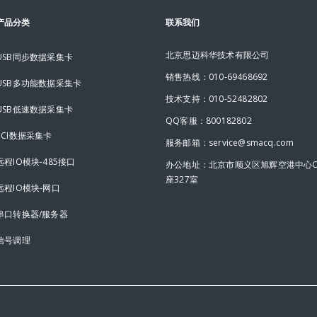
产品分类
联系我们
北京思迈科华技术有限公司
USB同步数据采集卡
销售热线：010-69468692
USB多功能数据采集卡
技术支持：010-52482802
USB低速数据采集卡
QQ客服：800182802
PCI数据采集卡
服务邮箱：service@smacq.com
远程IO模块-485接口
办公地址：北京市顺义区旭辉空港中心
座327室
远程IO模块-网口
串口转换器/服务器
信号调理