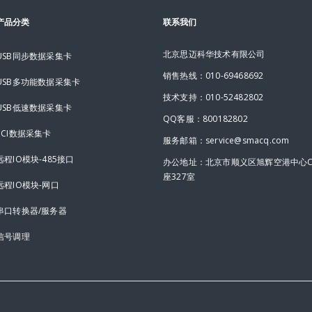
产品分类
联系我们
北京思迈科华技术有限公司
USB同步数据采集卡
销售热线：010-69468692
USB多功能数据采集卡
技术支持：010-52482802
USB低速数据采集卡
QQ客服：800182802
PCI数据采集卡
服务邮箱：service@smacq.com
远程IO模块-485接口
办公地址：北京市顺义区旭辉空港中心
座327室
远程IO模块-网口
串口转换器/服务器
信号调理