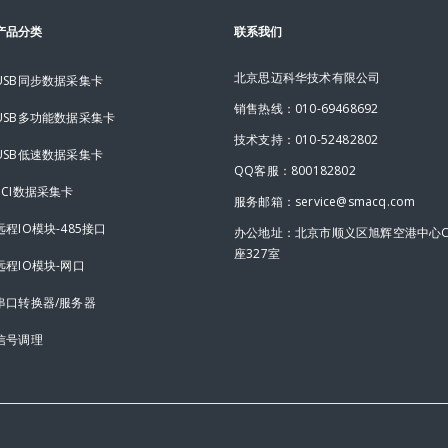
产品分类
联系我们
北京思迈科华技术有限公司
USB同步数据采集卡
销售热线：010-69468692
USB多功能数据采集卡
技术支持：010-52482802
USB低速数据采集卡
QQ客服：800182802
PCI数据采集卡
服务邮箱：service@smacq.com
远程IO模块-485接口
办公地址：北京市顺义区旭辉空港中心
座327室
远程IO模块-网口
串口转换器/服务器
信号调理