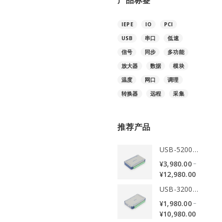
产品标签
格
格
IEPE
IO
PCI
USB
串口
低速
信号
同步
多功能
放大器
数据
模块
温度
网口
调理
转换器
远程
采集
推荐产品
USB-5200系列同步数据采集卡
–
¥
3,980.00
¥
12,980.00
USB-3200系列多功能数据采集卡
–
¥
1,980.00
¥
10,980.00