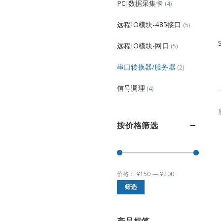
PCI数据采集卡
(4)
远程IO模块-485接口
(5)
远程IO模块-网口
(5)
串口转换器/服务器
(2)
信号调理
(4)
按价格筛选
价格：
¥150
—
¥200
最
最
筛选
低
高
价
价