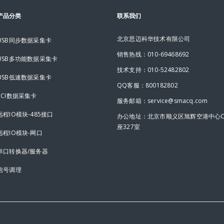
产品分类
联系我们
北京思迈科华技术有限公司
USB同步数据采集卡
销售热线：010-69468692
USB多功能数据采集卡
技术支持：010-52482802
USB低速数据采集卡
QQ客服：800182802
PCI数据采集卡
服务邮箱：service@smacq.com
远程IO模块-485接口
办公地址：北京市顺义区旭辉空港中心
座327室
远程IO模块-网口
串口转换器/服务器
信号调理