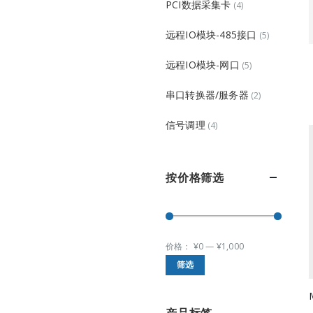
PCI数据采集卡
(4)
远程IO模块-485接口
(5)
远程IO模块-网口
(5)
串口转换器/服务器
(2)
信号调理
(4)
按价格筛选
价格：
¥0
—
¥1,000
最
最
筛选
低
高
价
价