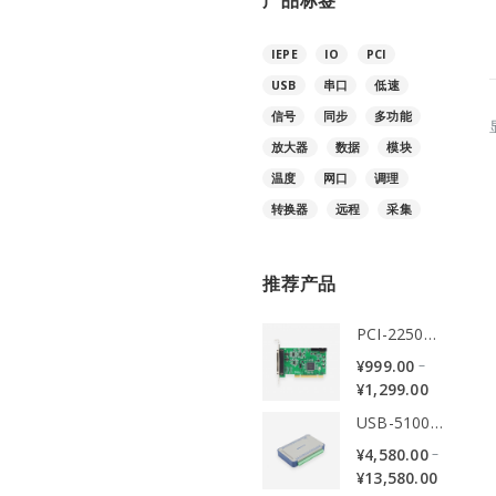
产品标签
格
格
IEPE
IO
PCI
USB
串口
低速
信号
同步
多功能
放大器
数据
模块
温度
网口
调理
转换器
远程
采集
推荐产品
PCI-2250系列数据采集卡
–
¥
999.00
¥
1,299.00
USB-5100系列同步数据采集卡
–
¥
4,580.00
¥
13,580.00